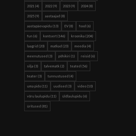
2021
(4)
2022
(9)
2023
(9)
2024
(8)
2025
(9)
aastaajad
(8)
aastapäevapidu
(13)
EV
(8)
food
(6)
fun
(6)
kontsert
(146)
kroonika
(204)
laagrid
(20)
matkad
(23)
meedia
(4)
meenutused
(3)
põhikiri
(1)
reisid
(6)
silja
(3)
talvematk
(2)
teated
(56)
teater
(3)
tunnustused
(4)
uma pido
(11)
uudised
(3)
video
(10)
võru laulupidu
(11)
üldlaulupidu
(6)
üritused
(81)