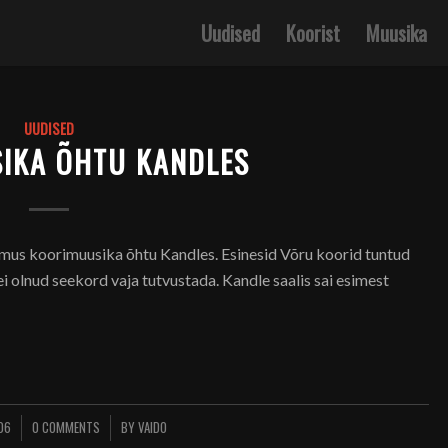
Uudised
Koorist
Muusika
UUDISED
IKA ÕHTU KANDLES
mus koorimuusika õhtu Kandles. Esinesid Võru koorid tuntud
ei olnud seekord vaja tutvustada. Kandle saalis sai esimest
06
0 COMMENTS
BY
VAIDO
/