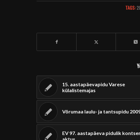
TAGS:
2
Y
15. aastapäevapidu Varese
külalistemajas
Võrumaa laulu- ja tantsupidu 200
EV 97. aastapäeva pidulik kontse
aktus