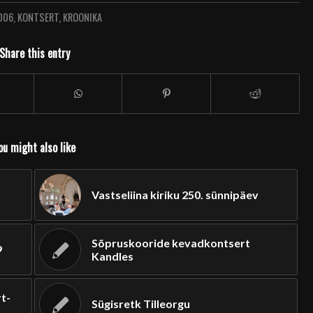
006
,
KONTSERT
,
KROONIKA
Share this entry
ou might also like
Vastseliina kiriku 250. sünnipäev
Sõpruskooride kevadkontsert
9
Kandles
rt-
Sügisretk Tilleorgu