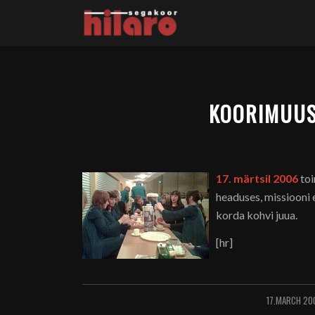
KOORIMUUS
17. märtsil 2006
toi
headuses, missiooni 
korda kohvi juua.
[hr]
17.MARCH 20
/