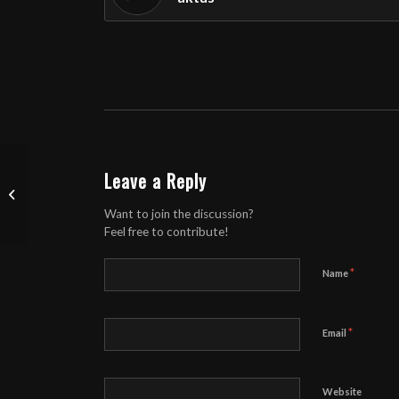
Leave a Reply
“Aastaajad – Talv” Tartus
Want to join the discussion?
Feel free to contribute!
*
Name
*
Email
Website